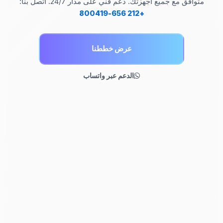
متوافق مع جميع أجهزتك. دعم فني على مدار 24/7. اتصل بنا:
+212 656-800419
عرض خططنا
الدعم عبر واتساب